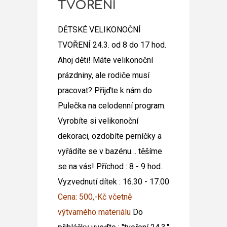
TVOŘENÍ
DĚTSKÉ VELIKONOČNÍ
TVOŘENÍ 24.3. od 8 do 17 hod.
Ahoj děti! Máte velikonoční
prázdniny, ale rodiče musí
pracovat? Přijďte k nám
do
Pulečka na celodenní program.
Vyrobíte si velikonoční
dekoraci, ozdobíte perníčky a
vyřádíte se v bazénu… těšíme
se na vás!
Příchod : 8 - 9 hod.
Vyzvednutí dítek : 16.30 - 17.00
Cena: 500,-Kč včetně
výtvarného materiálu
Do