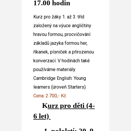
17.00 hodin
Kurz pro žáky 1. až 3. tříd
založený na výuce angličtiny
hravou formou, procvičování
základů jazyka formou her,
říkanek, písniček a přirozenou
konverzací. V hodinách také
používáme materiály
Cambridge English: Young
learners (úroveň Starters).
Cena: 2.700,- Kč
K
urz pro děti (4-
6 let)
1. pololetí: 20. 9.