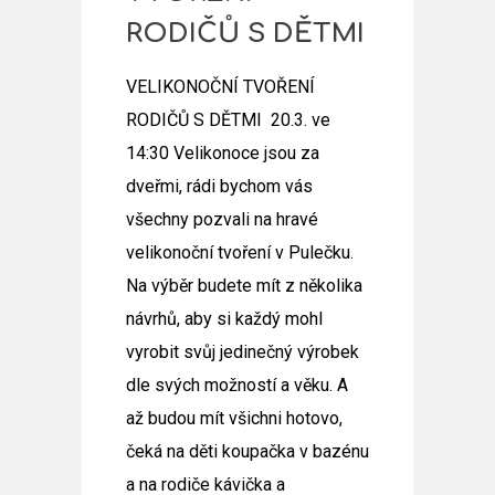
RODIČŮ S DĚTMI
VELIKONOČNÍ TVOŘENÍ
RODIČŮ S DĚTMI 20.3. ve
14:30
Velikonoce jsou za
dveřmi, rádi bychom vás
všechny pozvali na hravé
velikonoční tvoření
v Pulečku.
Na výběr budete mít z několika
návrhů, aby si každý mohl
vyrobit svůj jedinečný výrobek
dle svých možností a věku. A
až budou mít všichni hotovo,
čeká na děti koupačka v bazénu
a na
rodiče kávička a