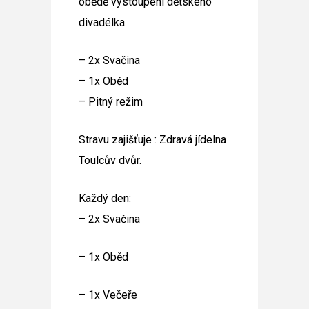
obědě vystoupení dětského
divadélka.
– 2x Svačina
– 1x Oběd
– Pitný režim
Stravu zajišťuje : Zdravá jídelna
Toulcův dvůr.
Každý den:
– 2x Svačina
– 1x Oběd
– 1x Večeře