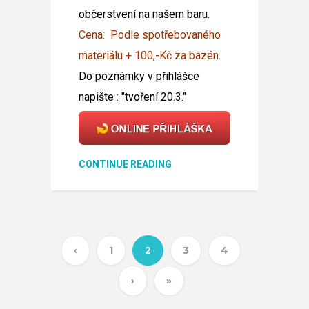
občerstvení na našem baru.
Cena: Podle spotřebovaného
materiálu + 100,-Kč za bazén.
Do poznámky v přihlášce
napište : "tvoření 20.3."
CONTINUE READING
‹
1
2
3
4
›
»