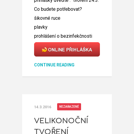
přihlášky uveďte : "tvoření 24.3."
Co budete potřebovat?
šikovné ruce
plavky
prohlášení o bezinfekčnosti
CONTINUE READING
14.3.2016
NEZAŘAZENÉ
VELIKONOČNÍ
TVOŘENÍ