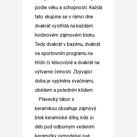
podle věku a schopností. Každá
tato skupina se v rámci dne
dvakrát vystřídá na každém
hodinovém zájmovém bloku.
Tedy dvakrát v bazénu, dvakrát
na sportovním programu na
hřišti či tělocvičně a dvakrát na
výtvarné činnosti. Zbývající
doba je vyplněna svačinami,
obědem a poledním klidem.
Plavecký tábor s
keramikou
obsahuje zájmový
blok keramické dílny, kde si
děti pod odborným vedením
keramičky vymodelují své