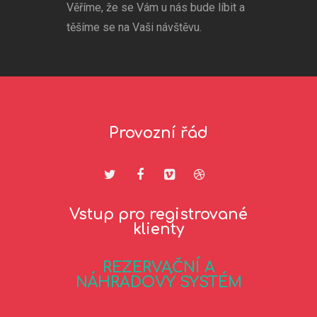
Věříme, že se Vám u nás bude líbit a
těšíme se na Vaši návštěvu.
Provozní řád
Vstup pro registrované
klienty
REZERVAČNÍ A
NÁHRADOVÝ SYSTÉM