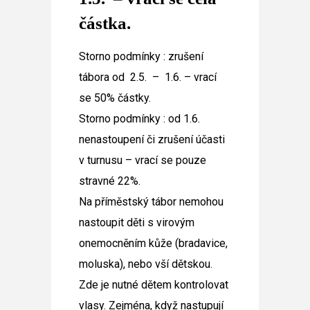
částka.
Storno podmínky : zrušení
tábora od 2.5. – 1.6. – vrací
se 50% částky.
Storno podmínky : od 1.6.
nenastoupení či zrušení účasti
v turnusu – vrací se pouze
stravné 22%.
Na příměstský tábor nemohou
nastoupit děti s virovým
onemocněním kůže (bradavice,
moluska), nebo vší dětskou.
Zde je nutné dětem kontrolovat
vlasy. Zejména, když nastupují