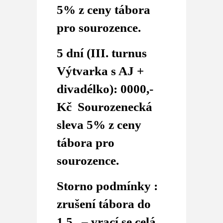
5% z ceny tábora
pro sourozence.
5 dní (III. turnus
Výtvarka s AJ +
divadélko): 0000,-
Kč
Sourozenecká
sleva 5% z ceny
tábora pro
sourozence.
Storno podmínky :
zrušení tábora do
1.5. – vrací se celá