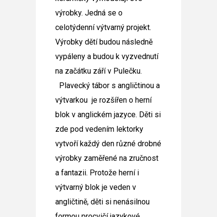
výrobky. Jedná se o
celotýdenní výtvarný projekt.
Výrobky dětí budou následně
vypáleny a budou k vyzvednutí
na začátku září v Pulečku.
Plavecký tábor s angličtinou a
výtvarkou
je rozšířen o herní
blok v anglickém jazyce. Děti si
zde pod vedením lektorky
vytvoří každý den různé drobné
výrobky zaměřené na zručnost
a fantazii. Protože herní i
výtvarný blok je veden v
angličtině, děti si nenásilnou
formou procvičí jazykové