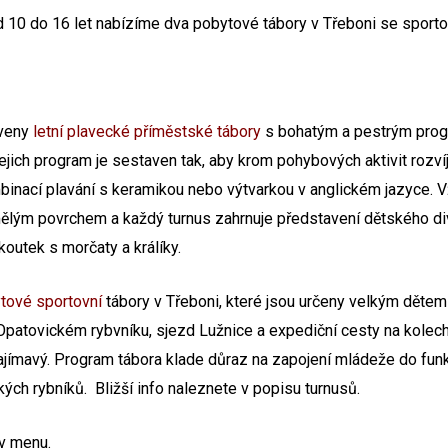
 10 do 16 let nabízíme dva pobytové tábory v Třeboni se spor
aveny
letní plavecké příměstské tábory
s bohatým a pestrým pro
ejich program je sestaven tak, aby krom pohybových aktivit rozvíje
binací plavání s keramikou nebo výtvarkou v anglickém jazyce. V
s umělým povrchem a každý turnus zahrnuje představení dětského di
koutek s morčaty a králíky.
tové sportovní
tábory v Třeboni
, které jsou určeny velkým děte
patovickém rybvníku, sjezd Lužnice a expediční cesty na kolech v
zajímavý. Program tábora klade důraz na zapojení mládeže do fun
ch rybníků. Bližší info naleznete v popisu turnusů.
v menu.