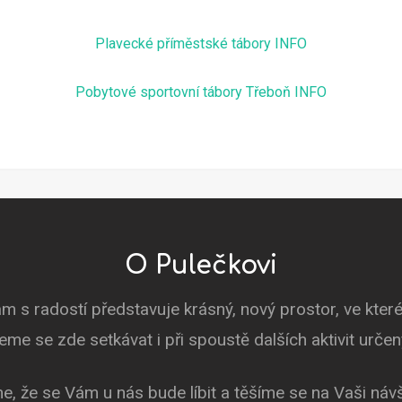
Plavecké příměstské tábory INFO
Pobytové sportovní tábory Třeboň INFO
O Pulečkovi
m s radostí představuje krásný, nový prostor, ve kte
deme se zde setkávat i při spoustě dalších aktivit urče
e, že se Vám u nás bude líbit a těšíme se na Vaši náv