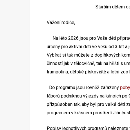
Starším dětem od
Vážení rodiče,
Na
léto 2026
jsou pro Vaše děti připr
určeny pro aktivní děti ve věku od 3 let
a j
Vybírat si tak můžete z doplňkových kom
činností jak v tělocvičně, tak na hřišti 
trampolína, dětské pískoviště a letní zoo 
Do programu jsou rovněž
zařazeny
poby
táborů podniknou výjezdy na kánoích po O
přizpůsoben tak, aby byl pro velké děti 
programem v krásném prostředí Jihočeský
Popisy jednotlivých programů naleznete 