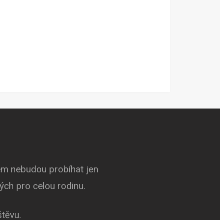
rém nebudou probíhat jen
ných pro celou rodinu.
štěvu.