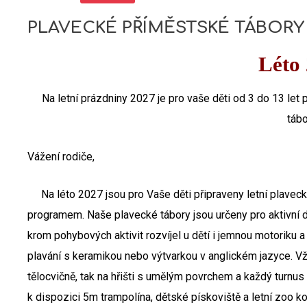
PLAVECKÉ PŘÍMĚSTSKÉ TÁBORY
Léto
Na letní prázdniny 2027 je pro vaše děti od 3 do 13 let
tábo
Vážení rodiče,
Na
léto 2027
jsou pro Vaše děti připraveny
letní plavec
programem.
Naše plavecké tábory jsou určeny pro aktivní d
krom pohybových aktivit rozvíjel u dětí i jemnou motoriku 
plavání s keramikou nebo výtvarkou v anglickém jazyce. Vž
tělocvičně, tak na hřišti s umělým povrchem a každý turnus
k dispozici 5m trampolína, dětské pískoviště a letní zoo ko