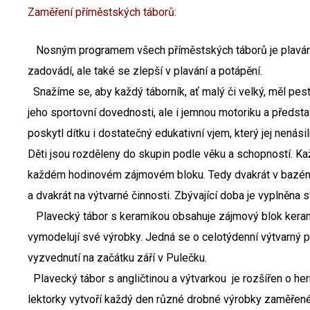
Zaměření příměstských táborů:
Nosným programem všech příměstských táborů je plavání
zadovádí, ale také se zlepší v plavání a potápění.
Snažíme se, aby každý táborník, ať malý či velký, měl pest
jeho sportovní dovednosti, ale i jemnou motoriku a představ
poskytl dítku i dostatečný edukativní vjem, který jej nenás
Děti jsou rozděleny do skupin podle věku a schopností. Ka
každém hodinovém zájmovém bloku. Tedy dvakrát v bazénu, 
a dvakrát na výtvarné činnosti. Zbývající doba je vyplněna
Plavecký tábor s keramikou
obsahuje zájmový blok keram
vymodelují své výrobky. Jedná se o celotýdenní výtvarný 
vyzvednutí na začátku září v Pulečku.
Plavecký tábor s angličtinou a výtvarkou
je rozšířen o he
lektorky vytvoří každý den různé drobné výrobky zaměřené n