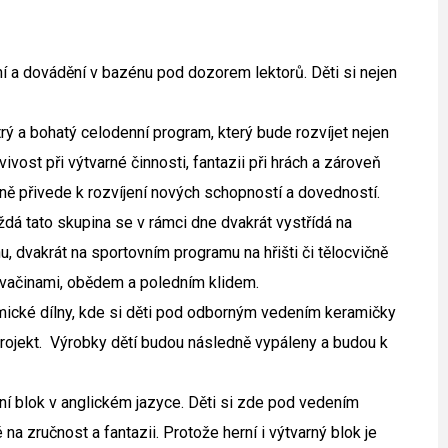
 a dovádění v bazénu pod dozorem lektorů. Děti si nejen
rý a bohatý celodenní program, který bude rozvíjet nejen
ivost při výtvarné činnosti, fantazii při hrách a zároveň
ilně přivede k rozvíjení nových schopností a dovedností.
ždá tato skupina se v rámci dne dvakrát vystřídá na
dvakrát na sportovním programu na hřišti či tělocvičně
 svačinami, obědem a poledním klidem.
ické dílny, kde si děti pod odborným vedením keramičky
projekt. Výrobky dětí budou následně vypáleny a budou k
rní blok v anglickém jazyce. Děti si zde pod vedením
a zručnost a fantazii. Protože herní i výtvarný blok je