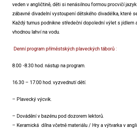
veden v angličtině, děti si nenásilnou formou procvičí jaz
zábavné divadelní vystoupení dětského divadélka, které s
Každý turnus podnikne středeční dopolední výlet s jídlem a
vhodnou lahví na vodu.
Denní program příměstských plaveckých táborů :
8.00 -8.30 hod. nástup na program.
16.30 – 17.00 hod. vyzvednutí dětí.
– Plavecký výcvik.
– Dovádění v bazénu pod dozorem lektorů.
– Keramická dílna včetně materiálu / Hry a výtvarka v angl