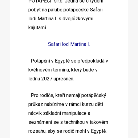
POTÁPĚČI s.r.o. Jedná se o týdení
pobyt na palubě potápěčské Safari
lodi Martina I. s dvojlůžkovými
kajutami.
Safari loď Martina I.
Potápění v Egyptě se předpokládá v
květnovém termínu, který bude v
lednu 2027 upřesněn.
Pro rodiče, kteří nemají potápěčský
průkaz nabízíme v rámci kurzu dětí
nácvik základní manipulace a
seznámení se s technikou v takovém
rozsahu, aby se rodič mohl v Egyptě,