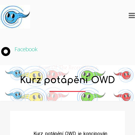
Facebook
Some Of The Recent News
Kurz potápění OWD
Kurz potápění OWD
je koncipován