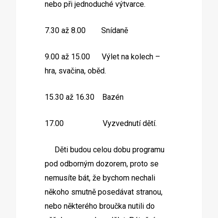
nebo při jednoduché výtvarce.
7.30 až 8.00 Snídaně
9.00 až 15.00 Výlet na kolech –
hra, svačina, oběd.
15.30 až 16.30 Bazén
17.00 Vyzvednutí dětí.
Děti budou celou dobu programu
pod odborným dozorem, proto se
nemusíte bát, že bychom nechali
někoho smutně posedávat stranou,
nebo některého broučka nutili do