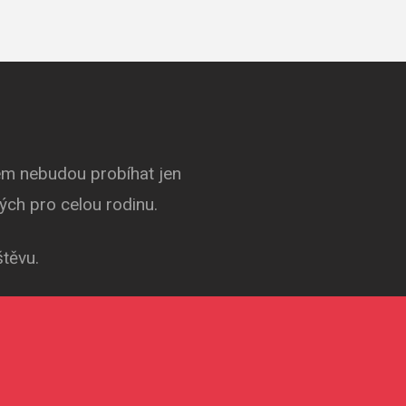
rém nebudou probíhat jen
ných pro celou rodinu.
štěvu.