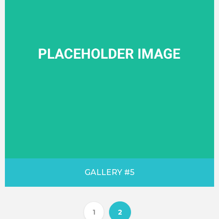
GALLERY #5
1
2