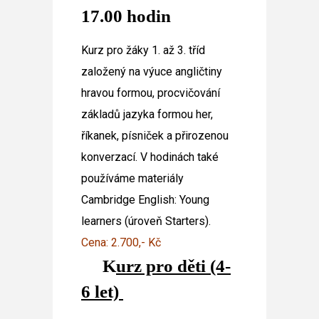
17.00 hodin
Kurz pro žáky 1. až 3. tříd
založený na výuce angličtiny
hravou formou, procvičování
základů jazyka formou her,
říkanek, písniček a přirozenou
konverzací. V hodinách také
používáme materiály
Cambridge English: Young
learners (úroveň Starters).
Cena: 2.700,- Kč
K
urz pro děti (4-
6 let)