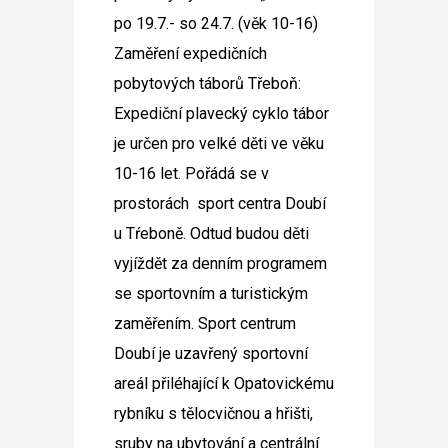
po 19.7.- so 24.7. (věk 10-16)
Zaměření expedičních
pobytových táborů Třeboň:
Expediční plavecký cyklo tábor
je určen pro velké děti ve věku
10-16 let. Pořádá se v
prostorách
sport centra Doubí
u Tŕeboně
. Odtud budou děti
vyjíždět za denním programem
se sportovním a turistickým
zaměřením. Sport centrum
Doubí je uzavřený sportovní
areál přiléhající k Opatovickému
rybníku s tělocvičnou a hřišti,
sruby na ubytování a centrální