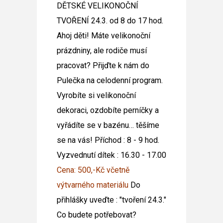
DĚTSKÉ VELIKONOČNÍ
TVOŘENÍ 24.3. od 8 do 17 hod.
Ahoj děti! Máte velikonoční
prázdniny, ale rodiče musí
pracovat? Přijďte k nám
do
Pulečka na celodenní program.
Vyrobíte si velikonoční
dekoraci, ozdobíte perníčky a
vyřádíte se v bazénu… těšíme
se na vás!
Příchod : 8 - 9 hod.
Vyzvednutí dítek : 16.30 - 17.00
Cena: 500,-Kč včetně
výtvarného materiálu
Do
přihlášky uveďte : "tvoření 24.3."
Co budete potřebovat?