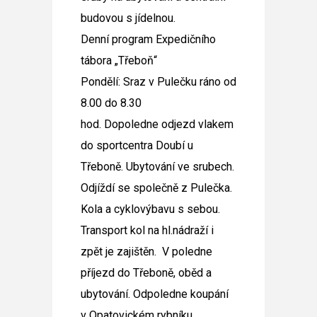
budovou s jídelnou.
Denní program Expedičního
tábora „Třeboň“
Pondělí: Sraz v Pulečku ráno od
8.00 do 8.30
hod.
Dopoledne odjezd vlakem
do sportcentra Doubí u
Třeboně. Ubytování ve srubech.
Odjíždí se společně z Pulečka.
Kola a cyklovýbavu s sebou.
Transport kol na hl.nádraží i
zpět je zajištěn. V poledne
příjezd do Třeboně, oběd a
ubytování. Odpoledne koupání
v Opatovickém rybníku,