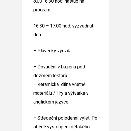
8.00 -8.30 hod. nástup na
program.
16.30 – 17.00 hod. vyzvednutí
dětí.
– Plavecký výcvik.
– Dovádění v bazénu pod
dozorem lektorů.
– Keramická dílna včetně
materiálu / Hry a výtvarka v
anglickém jazyce.
– Středeční polodenní výlet. Po
obědě vystoupení dětského