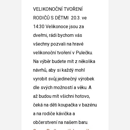
VELIKONOČNÍ TVOŘENÍ
RODIČŮ S DĚTMI 20.3. ve
14:30
Velikonoce jsou za
dveřmi, rádi bychom vás
všechny pozvali na hravé
velikonoční tvoření
v Pulečku.
Na výběr budete mít z několika
návrhů, aby si každý mohl
vyrobit svůj jedinečný výrobek
dle svých možností a věku. A
až budou mít všichni hotovo,
čeká na děti koupačka v bazénu
a na
rodiče kávička a
občerstvení na našem baru.