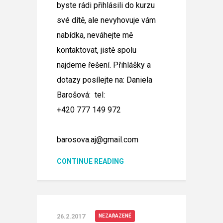
byste rádi přihlásili do kurzu
své dítě, ale nevyhovuje vám
nabídka, neváhejte mě
kontaktovat, jistě spolu
najdeme řešení. Přihlášky a
dotazy posílejte na:
Daniela
Barošová:
tel:
+420 777 149 972
barosova.aj@gmail.com
CONTINUE READING
26.2.2017
NEZAŘAZENÉ