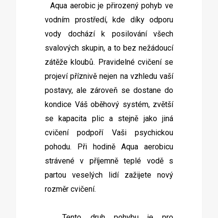
Aqua aerobic je přirozený pohyb ve
vodním prostředí, kde díky odporu
vody dochází k posilování všech
svalových skupin, a to bez nežádoucí
zátěže kloubů. Pravidelné cvičení se
projeví příznivě nejen na vzhledu vaší
postavy, ale zároveň se dostane do
kondice Váš oběhový systém, zvětší
se kapacita plic a stejně jako jiná
cvičení podpoří Vaši psychickou
pohodu. Při hodině Aqua aerobicu
strávené v příjemně teplé vodě s
partou veselých lidí zažijete nový
rozměr cvičení.
Tento druh pohybu je pro