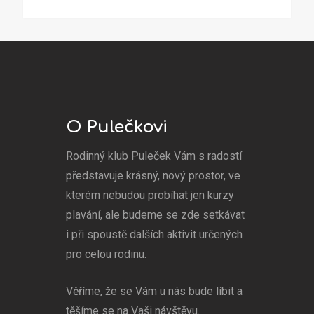
O Pulečkovi
Rodinný klub Puleček Vám s radostí
představuje krásný, nový prostor, ve
kterém nebudou probíhat jen kurzy
plavání, ale budeme se zde setkávat
i při spoustě dalších aktivit určených
pro celou rodinu.
Věříme, že se Vám u nás bude líbit a
těšíme se na Vaši návštěvu.