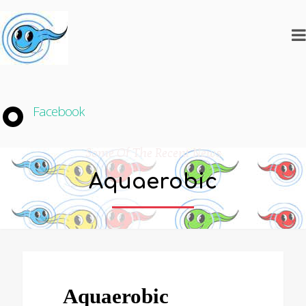
Facebook
Some Of The Recent News
Aquaerobic
Aquaerobic