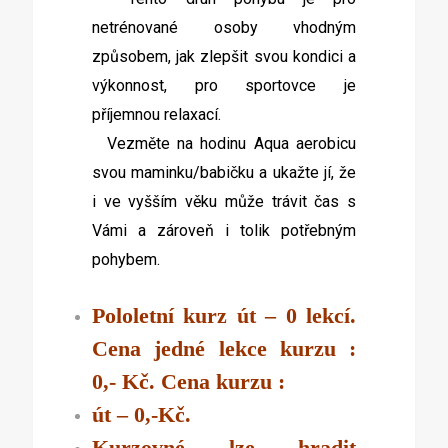
netrénované osoby vhodným
způsobem, jak zlepšit svou kondici a
výkonnost, pro sportovce je
příjemnou relaxací.
Vezměte na hodinu Aqua aerobicu
svou maminku/babičku a ukažte jí, že
i ve vyšším věku může trávit čas s
Vámi a zároveň i tolik potřebným
pohybem.
Pololetní kurz út – 0 lekcí.
Cena jedné lekce kurzu :
0,- Kč. Cena kurzu :
út – 0,-Kč.
Kurzovné lze hradit